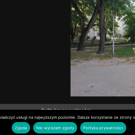
Polityka prywatności
wiadczyć usługi na najwyższym poziomie. Dalsze korzystanie ze strony o
ie prawa zastrzeżone © Pruszków News
|
DarkNews
by AF
Zgoda
Nie wyrażam zgody
Polityka prywatności