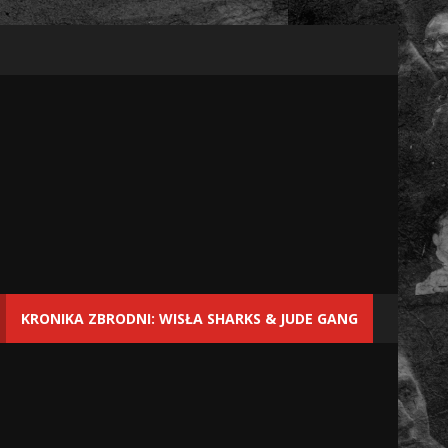
KRONIKA ZBRODNI: WISŁA SHARKS & JUDE GANG