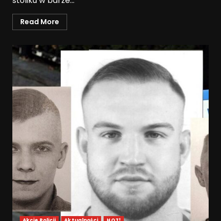
stoliku w barze...
Read More
Akcje Policji
Aktualności
HOT!