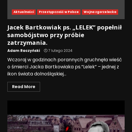
Aktualności
Przestępczość w Polsce
Wojna zgorzelecka
Jacek Bartkowiak ps. „LELEK” popełnił
samobójstwo przy próbie
zatrzymania.
Adam Raczyński
7 lutego 2024
Wczoraj w godzinach porannych gruchnęła wieść
o śmierci Jacka Bartkowiaka ps.”Lelek” – jednej z
ikon świata dolnośląskiej...
Read More