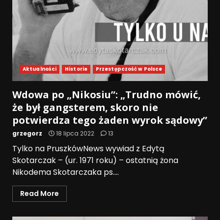
Aktualności
Historie
Przestępczość w Polsce
Wdowa po „Nikosiu”: „Trudno mówić,
że był gangsterem, skoro nie
potwierdza tego żaden wyrok sądowy”
grzegorz
18 lipca 2022
13
Tylko na PruszkówNews wywiad z Edytą
Skotarczak – (ur. 1971 roku) – ostatnią żona
Nikodema Skotarczaka ps....
Read More