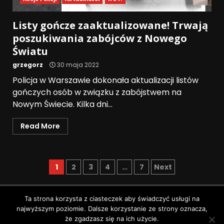
Listy gończe zaaktualizowane! Trwają
poszukiwania zabójców z Nowego
Światu
grzegorz
30 maja 2022
Policja w Warszawie dokonała aktualizacji listów
gończych osób w związku z zabójstwem na
Nowym Świecie. Kilka dni...
Read More
1
2
3
4
…
7
Next
Polityka prywatności
Ta strona korzysta z ciasteczek aby świadczyć usługi na
najwyższym poziomie. Dalsze korzystanie ze strony oznacza,
Wszystkie prawa zastrzeżone © Pruszków News
|
że zgadzasz się na ich użycie.