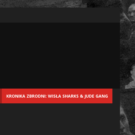
KRONIKA ZBRODNI: WISŁA SHARKS & JUDE GANG