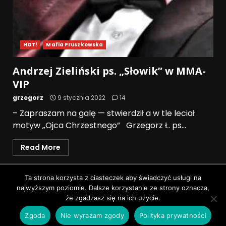
HOT!
Mafia Pruszkowska
Andrzej Zieliński ps. „Słowik” w MMA-
VIP
grzegorz
9 stycznia 2022
14
– Zapraszam na galę — stwierdził a w tle leciał
motyw „Ojca Chrzestnego” Grzegorz Ł. ps...
Read More
Polityka prywatności
Ta strona korzysta z ciasteczek aby świadczyć usługi na
najwyższym poziomie. Dalsze korzystanie ze strony oznacza,
Wszystkie prawa zastrzeżone © Pruszków News
|
że zgadzasz się na ich użycie.
DarkNews
by AF themes.
Zgoda
Nie wyrażam zgody
Polityka prywatności