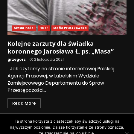
Aktualności
HOT!
Mafia Pruszkowska
Kolejne zarzuty dla świadka
koronnego Jarosława Ł. ps. „Masa”
grzegorz
2 listopada 2021
Jak czytamy na stronie internetowej Polskiej
Agencji Prasowej, w Lubelskim Wydziale
Zamiejscowego Departamentu do Spraw
Przestępczości...
Read More
Polityka prywatności
Ta strona korzysta z ciasteczek aby świadczyć usługi na
najwyższym poziomie. Dalsze korzystanie ze strony oznacza,
Wszystkie prawa zastrzeżone © Pruszków News
|
że zgadzasz się na ich użycie.