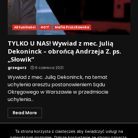
Aktualności
HOT!
Mafia Pruszkowska
TYLKO U NAS! Wywiad z mec. Julią
Dekoninck – obrońcą Andrzeja Z. ps.
„Słowik”
grzegorz
6 czerwca 2021
Wywiad z mec. Julią Dekoninck, na temat
uchylenia aresztu postanowieniem Sądu
Okręgowego w Warszawie w przedmiocie
uchylenia...
Read More
Polityka prywatności
Ta strona korzysta z ciasteczek aby świadczyć usługi na
najwyższym poziomie. Dalsze korzystanie ze strony oznacza,