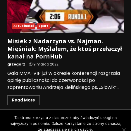
Aktualności
Sport
Misiek z Nadarzyna vs. Najman.
Mięśniak: Myślałem, że ktoś przełączył
kanał na PornHub
grzegorz
9 marca 2022
Gala MMA-VIP już w okresie konferencji rozgrzała
opinię publiczności do czerwoności po
zaprentowaniu Andrzeja Zielińskiego ps. „Słowik”...
Read More
Polityka prywatności
Ta strona korzysta z ciasteczek aby świadczyć usługi na
najwyższym poziomie. Dalsze korzystanie ze strony oznacza,
Wszystkie prawa zastrzeżone © Pruszków News
|
że zgadzasz się na ich użycie.