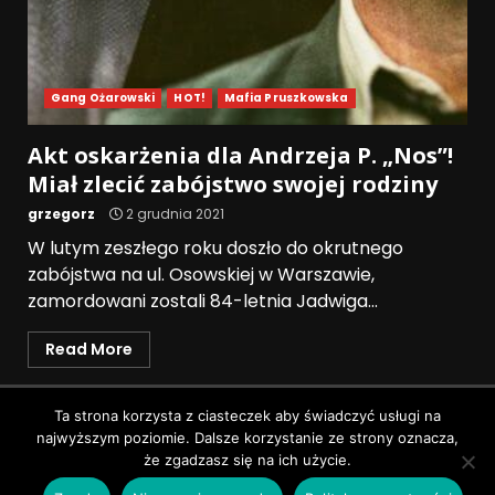
Gang Ożarowski
HOT!
Mafia Pruszkowska
Akt oskarżenia dla Andrzeja P. „Nos”!
Miał zlecić zabójstwo swojej rodziny
grzegorz
2 grudnia 2021
W lutym zeszłego roku doszło do okrutnego
zabójstwa na ul. Osowskiej w Warszawie,
zamordowani zostali 84-letnia Jadwiga...
Read More
Polityka prywatności
Ta strona korzysta z ciasteczek aby świadczyć usługi na
najwyższym poziomie. Dalsze korzystanie ze strony oznacza,
Wszystkie prawa zastrzeżone © Pruszków News
|
że zgadzasz się na ich użycie.
DarkNews
by AF themes.