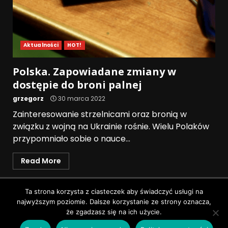
Aktualności
HOT!
Polska. Zapowiadane zmiany w
dostępie do broni palnej
grzegorz
30 marca 2022
Zainteresowanie strzelnicami oraz bronią w
związku z wojną na Ukrainie rośnie. Wielu Polaków
przypomniało sobie o nauce...
Read More
Polityka prywatności
Ta strona korzysta z ciasteczek aby świadczyć usługi na
najwyższym poziomie. Dalsze korzystanie ze strony oznacza,
Wszystkie prawa zastrzeżone © Pruszków News
|
że zgadzasz się na ich użycie.
DarkNews
by AF themes.