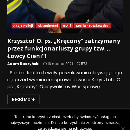
Akcje Policji
Aktualności
HOT!
Mafia Pruszkowska
Krzysztof O. ps. „Kręcony” zatrzymany
przez funkcjonariuszy grupy tzw. „
Łowcy Cieni”!
Adam Raczyński
16 marca 2021
573
Bardzo krótko trwały poszukiwania ukrywającego
się przed wymiarem sprawiedliwości Krzysztofa O.
ps. „Kręcony”. Opisywaliśmy Was sprawę...
Read More
Polityka prywatności
Ta strona korzysta z ciasteczek aby świadczyć usługi na
najwyższym poziomie. Dalsze korzystanie ze strony oznacza,
Wszystkie prawa zastrzeżone © Pruszków News
|
że zgadzasz się na ich użycie.