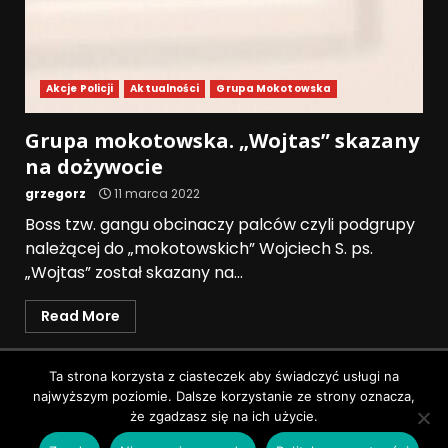
Akcje Policji
Aktualności
Grupa Mokotowska
Grupa mokotowska. „Wojtas” skazany
na dożywocie
grzegorz
11 marca 2022
Boss tzw. gangu obcinaczy palców czyli podgrupy
należącej do „mokotowskich” Wojciech S. ps.
„Wojtas” został skazany na...
Read More
Polityka prywatności
Ta strona korzysta z ciasteczek aby świadczyć usługi na
najwyższym poziomie. Dalsze korzystanie ze strony oznacza,
Wszystkie prawa zastrzeżone © Pruszków News
|
że zgadzasz się na ich użycie.
DarkNews
by AF themes.