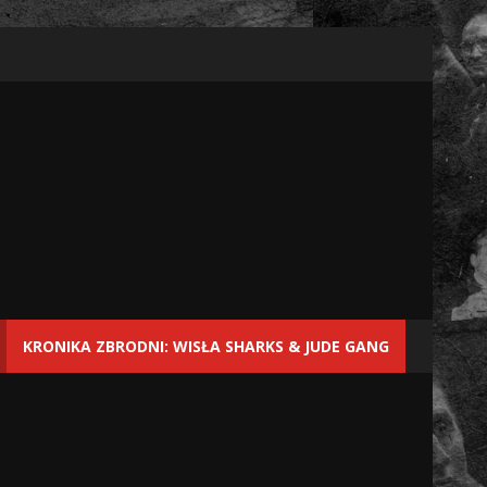
KRONIKA ZBRODNI: WISŁA SHARKS & JUDE GANG