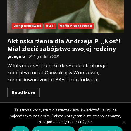
Gang Ożarowski
HOT!
Mafia Pruszkowska
Akt oskarżenia dla Andrzeja P. „Nos”!
Miał zlecić zabójstwo swojej rodziny
grzegorz
2 grudnia 2021
W lutym zeszłego roku doszło do okrutnego
zabójstwa na ul. Osowskiej w Warszawie,
zamordowani zostali 84-letnia Jadwiga...
Read More
Polityka prywatności
Ta strona korzysta z ciasteczek aby świadczyć usługi na
najwyższym poziomie. Dalsze korzystanie ze strony oznacza,
Wszystkie prawa zastrzeżone © Pruszków News
|
że zgadzasz się na ich użycie.
DarkNews
by AF themes.