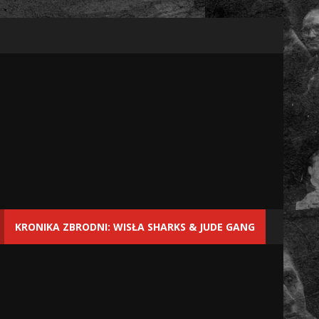
KRONIKA ZBRODNI: WISŁA SHARKS & JUDE GANG