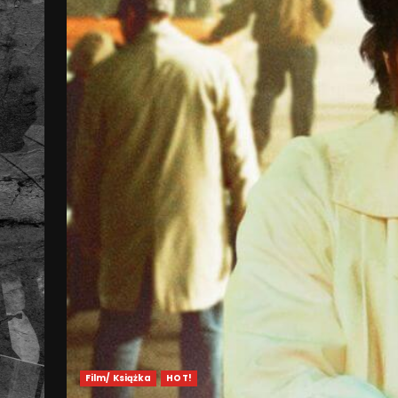
Film/ Książka
HOT!