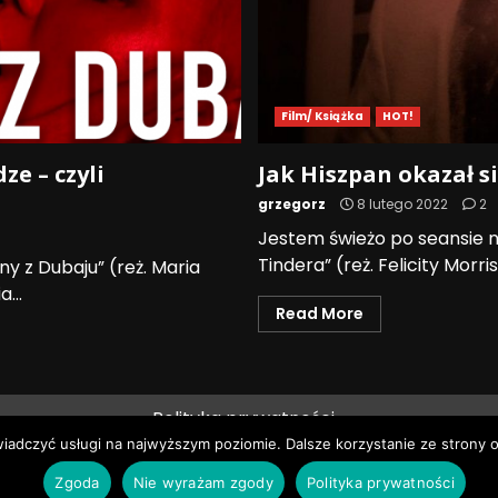
Film/ Książka
HOT!
ze – czyli
Jak Hiszpan okazał s
grzegorz
8 lutego 2022
2
Jestem świeżo po seansie 
Tindera” (reż. Felicity Morri
y z Dubaju” (reż. Maria
...
Read More
Polityka prywatności
wiadczyć usługi na najwyższym poziomie. Dalsze korzystanie ze strony o
ie prawa zastrzeżone © Pruszków News
|
DarkNews
by AF
Zgoda
Nie wyrażam zgody
Polityka prywatności