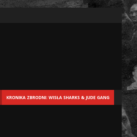
KRONIKA ZBRODNI: WISŁA SHARKS & JUDE GANG