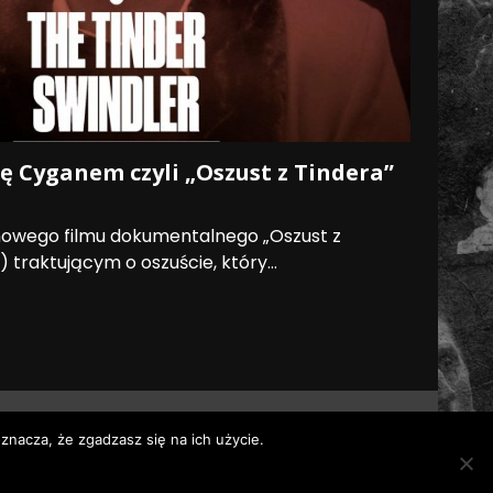
ię Cyganem czyli „Oszust z Tindera”
nowego filmu dokumentalnego „Oszust z
s) traktującym o oszuście, który...
znacza, że zgadzasz się na ich użycie.
 themes.