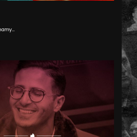
namy...