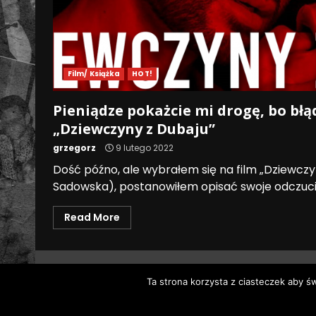
Film/ Książka
HOT!
Pieniądze pokażcie mi drogę, bo błąd
„Dziewczyny z Dubaju”
grzegorz
9 lutego 2022
Dość późno, ale wybrałem się na film „Dziewczyn
Sadowska), postanowiłem opisać swoje odczucia
Read More
Ta strona korzysta z ciasteczek aby ś
Wszystk