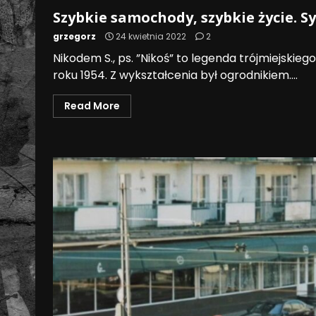
Szybkie samochody, szybkie życie. S
grzegorz
24 kwietnia 2022
2
Nikodem S., ps. ”Nikoś” to legenda trójmiejskiego
roku 1954. Z wykształcenia był ogrodnikiem....
Read More