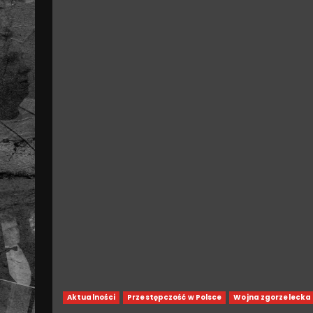
Aktualności
Przestępczość w Polsce
Wojna zgorzelecka