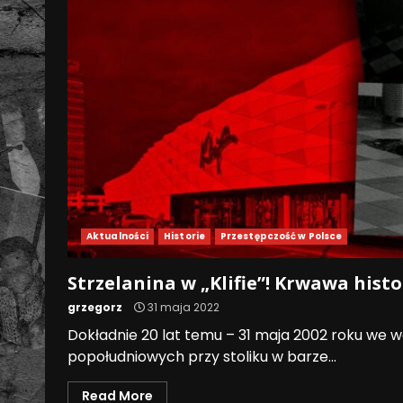
Aktualności
Historie
Przestępczość w Polsce
Strzelanina w „Klifie”! Krwawa his
grzegorz
31 maja 2022
Dokładnie 20 lat temu – 31 maja 2002 roku we
popołudniowych przy stoliku w barze...
Read More