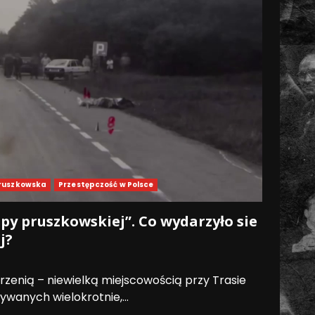
ruszkowska
Przestępczość w Polsce
py pruszkowskiej”. Co wydarzyło sie
j?
trzenią – niewielką miejscowością przy Trasie
ywanych wielokrotnie,...