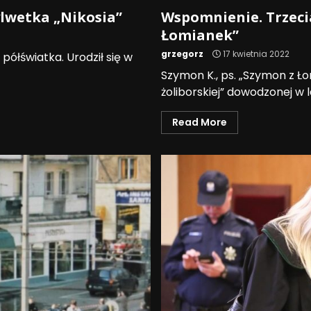
ylwetka „Nikosia”
Wspomnienie. Trzeci
Łomianek”
grzegorz
17 kwietnia 2022
 półświatka. Urodził się w
Szymon K., ps. „Szymon z Ło
żoliborskiej” dowodzonej w l
Read More