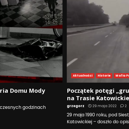
Aktualności
Historie
Mafia P
toria Domu Mody
Początek potęgi „gru
na Trasie Katowickie
grzegorz
29 maja 2022
2
 wczesnych godzinach
29 maja 1990 roku, pod Sies
Katowickiej – doszło do opis