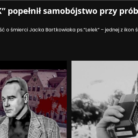
K” popełnił samobójstwo przy prób
 śmierci Jacka Bartkowiaka ps.”Lelek” – jednej z ikon świ