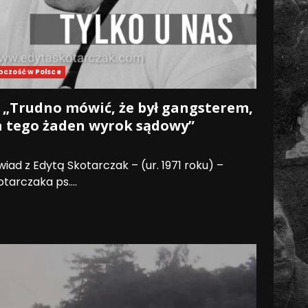
pczość w Polsce
 „Trudno mówić, że był gangsterem,
a tego żaden wyrok sądowy”
ad z Edytą Skotarczak – (ur. 1971 roku) –
arczaka ps....