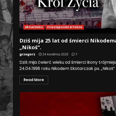
Aktualności
Przestępczość w Polsce
Dziś mija 25 lat od śmierci Nikodem
„Nikoś”.
grzegorz
24 kwietnia 2023
7
Dziś mija ćwierć wieku od śmierci ikony trójmiej
24.04.1998 roku Nikodem Skotarczak ps. „Nikoś” s
Read More