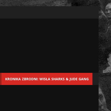
KRONIKA ZBRODNI: WISŁA SHARKS & JUDE GANG