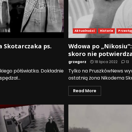
Aktualności
Historie
Przestę
a Skotarczaka ps.
Wdowa po „Nikosiu”:
skoro nie potwierdz
grzegorz
18 lipca 2022
13
skiego półświatka. Dokładnie
Tylko na PruszkówNews wywi
pędzał...
ostatnią żona Nikodema Skot
Read More