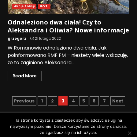
Akcje Policji
HOT!
Odnaleziono dwa ciała! Czy to
Aleksandra i Oliwia? Nowe informacje
grzegorz
21 lutego 2022
W Romanowie odnaleziono dwa ciała. Jak
poinformowano RMF FM – niestety wiele wskazuję,
że to zaginione Aleksandra...
Read More
Previous
1
2
3
4
5
6
7
Next
Polityka prywatności
Ta strona korzysta z ciasteczek aby świadczyć usługi na
najwyższym poziomie. Dalsze korzystanie ze strony oznacza,
Wszystkie prawa zastrzeżone © Pruszków News
|
że zgadzasz się na ich użycie.