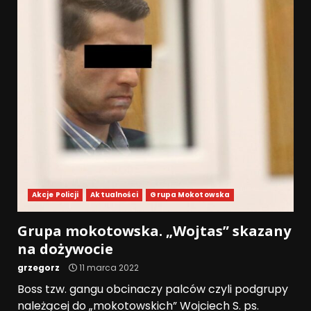
Akcje Policji
Aktualności
Grupa Mokotowska
Grupa mokotowska. „Wojtas” skazany
na dożywocie
grzegorz
11 marca 2022
Boss tzw. gangu obcinaczy palców czyli podgrupy
należącej do „mokotowskich” Wojciech S. ps.