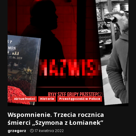
Aktualności
Historie
Przestępczość w Polsce
Wspomnienie. Trzecia rocznica
śmierci „Szymona z Łomianek”
grzegorz
17 kwietnia 2022