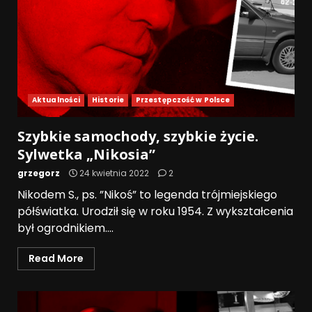
Aktualności
Historie
Przestępczość w Polsce
Szybkie samochody, szybkie życie.
Sylwetka „Nikosia”
grzegorz
24 kwietnia 2022
2
Nikodem S., ps. ”Nikoś” to legenda trójmiejskiego
półświatka. Urodził się w roku 1954. Z wykształcenia
był ogrodnikiem....
Read More