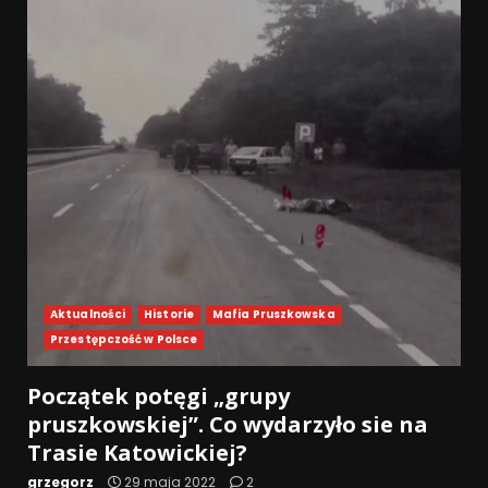
Aktualności
Historie
Mafia Pruszkowska
Przestępczość w Polsce
Początek potęgi „grupy
pruszkowskiej”. Co wydarzyło sie na
Trasie Katowickiej?
grzegorz
29 maja 2022
2