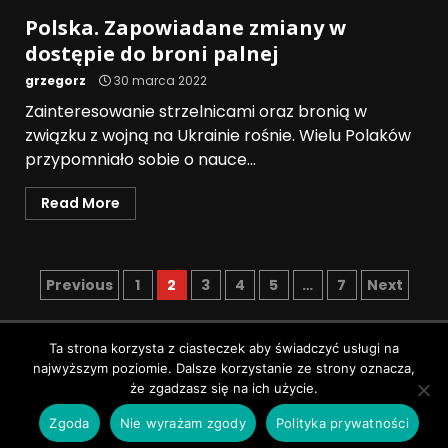
Polska. Zapowiadane zmiany w
dostępie do broni palnej
grzegorz
30 marca 2022
Zainteresowanie strzelnicami oraz bronią w
związku z wojną na Ukrainie rośnie. Wielu Polaków
przypomniało sobie o nauce...
Read More
Previous
1
2
3
4
5
…
7
Next
Polityka prywatności
Ta strona korzysta z ciasteczek aby świadczyć usługi na
najwyższym poziomie. Dalsze korzystanie ze strony oznacza,
Wszystkie prawa zastrzeżone © Pruszków News
|
że zgadzasz się na ich użycie.
DarkNews
by AF themes.
Zgoda
Nie wyrażam zgody
Polityka prywatności