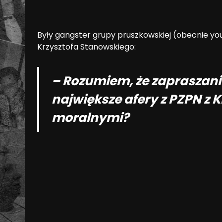
Były gangster grupy pruszkowskiej (obecnie yo
Krzysztofa Stanowskiego:
– Rozumiem, że zapraszani
największe afery z PZPN z K
moralnymi?