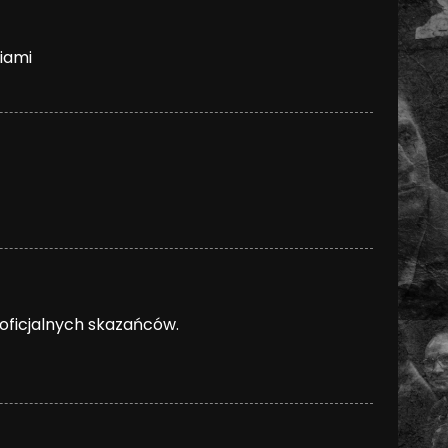
iami
e oficjalnych skazańców.