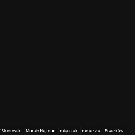
f Stanowski
Marcin Najman
mięśniak
mma-vip
Pruszków