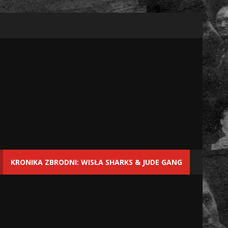
KRONIKA ZBRODNI: WISŁA SHARKS & JUDE GANG