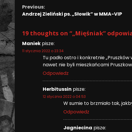
Previous:
Andrzej Zieliński ps. „Słowik” w MMA-VIP
19 thoughts on “
„Mięśniak” odpowia
Maniek
pisze:
11 stycznia 2022 o 23:34
Tu padło ostro i konkretnie „Pruszków 
nawet nie byli mieszkańcami Pruszkowa
Odpowiedz
Herbitussin
pisze:
12 stycznia 2022 o 04:53
W sumie to brzmiało tak, jak
Odpowiedz
Jagniecina
pisze: