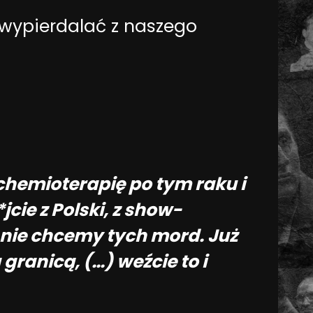
 wypierdalać z naszego
 chemioterapię po tym raku i
cie z Polski, z show-
a, nie chcemy tych mord. Już
granicą, (…) weźcie to i