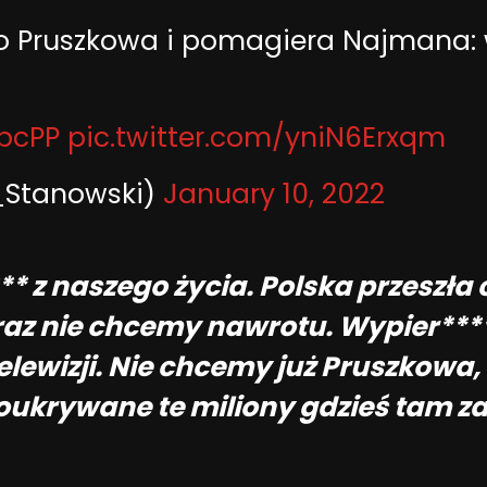
 do Pruszkowa i pomagiera Najmana:
kpcPP
pic.twitter.com/yniN6Erxqm
_Stanowski)
January 10, 2022
* z naszego życia. Polska przeszła
raz nie chcemy nawrotu. Wypier****j
, telewizji. Nie chcemy już Pruszkow
oukrywane te miliony gdzieś tam za 