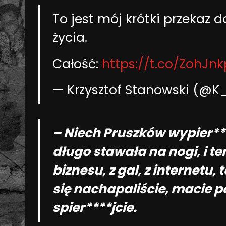
To jest mój krótki przekaz
życia.
Całość:
https://t.co/ZohJn
— Krzysztof Stanowski (@K
– Niech Pruszków wypier***
długo stawała na nogi, i te
biznesu, z gal, z internetu
się nachapaliście, macie p
spier****jcie.