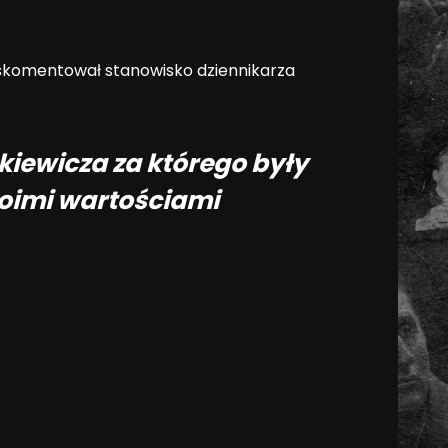
skomentował stanowisko dziennikarza
iewicza za którego były
Twoimi wartościami