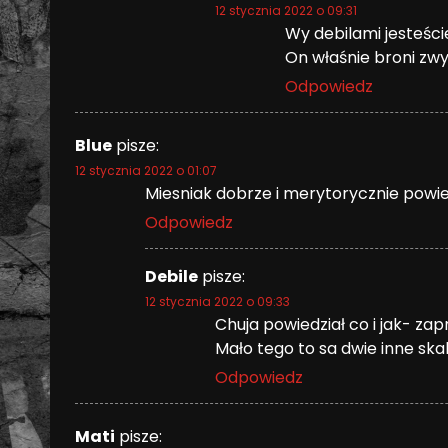
12 stycznia 2022 o 09:31
Wy debilami jesteści
On właśnie broni zw
Odpowiedz
Blue
pisze:
12 stycznia 2022 o 01:07
Miesniak dobrze i merytorycznie powied
Odpowiedz
Debile
pisze:
12 stycznia 2022 o 09:33
Chuja powiedział co i jak- zap
Mało tego to sa dwie inne ska
Odpowiedz
Mati
pisze: