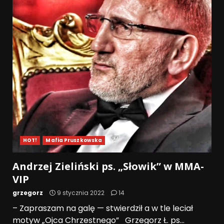
HOT!
Mafia Pruszkowska
Andrzej Zieliński ps. „Słowik” w MMA-
VIP
grzegorz
9 stycznia 2022
14
– Zapraszam na galę — stwierdził a w tle leciał
motyw „Ojca Chrzestnego” Grzegorz Ł. ps...