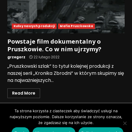
Kulisy naszych produkcji
Mafia Pruszkowska
Powstaje film dokumentalny o
Pruszkowie. Co w nim ujrzymy?
grzegorz
22 lutego 2022
„Pruszkowski szlak” to tytuł kolejnej produkcji z
naszej serii „Kronika Zbrodni” w którym skupimy się
na najważniejszych...
Read More
Polityka prywatności
Ta strona korzysta z ciasteczek aby świadczyć usługi na
najwyższym poziomie. Dalsze korzystanie ze strony oznacza,
Wszystkie prawa zastrzeżone © Pruszków News
|
że zgadzasz się na ich użycie.
DarkNews
by AF themes.