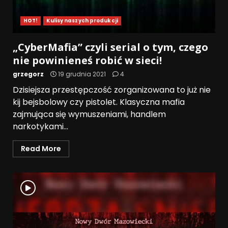
HOT!
Kulisy naszych produkcji
„CyberMafia” czyli serial o tym, czego
nie powinieneś robić w sieci!
grzegorz
19 grudnia 2021
4
Dzisiejsza przestępczość zorganizowana to już nie
kij bejsbolowy czy pistolet. Klasyczna mafia
zajmująca się wymuszeniami, handlem
narkotykami...
Read More