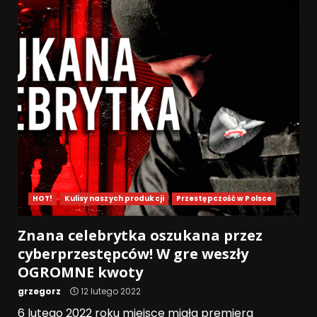
HOT!
Kulisy naszych produkcji
Przestępczość w Polsce
Znana celebrytka oszukana przez
cyberprzestępców! W gre weszły
OGROMNE kwoty
grzegorz
12 lutego 2022
6 lutego 2022 roku miejsce miała premiera