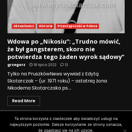
Aktualności
Historie
Przestępczość w Polsce
Wdowa po „Nikosiu”: „Trudno mówić,
że był gangsterem, skoro nie
potwierdza tego żaden wyrok sądowy”
grzegorz
18 lipca 2022
13
Tylko na PruszkówNews wywiad z Edytą
Skotarczak – (ur. 1971 roku) – ostatnią żona
Nikodema Skotarczaka ps....
Read More
Polityka prywatności
Ta strona korzysta z ciasteczek aby świadczyć usługi na
najwyższym poziomie. Dalsze korzystanie ze strony oznacza,
Wszystkie prawa zastrzeżone © Pruszków News
|
że zgadzasz się na ich użycie.