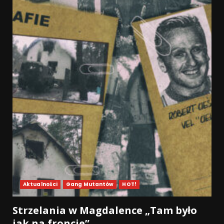
Aktualności
Gang Mutantów
HOT!
Strzelania w Magdalence „Tam było
jak na froncie”