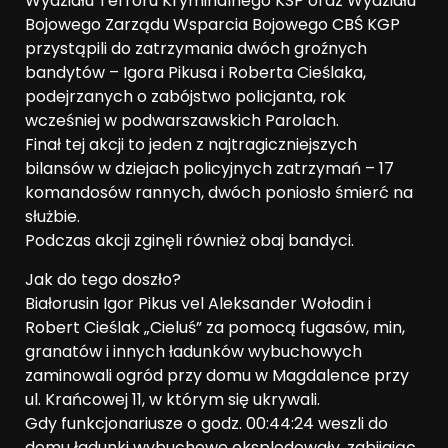
Wydziału Terroru Kryminalnego KSP oraz Wydziału
Bojowego Zarządu Wsparcia Bojowego CBŚ KGP
przystąpili do zatrzymania dwóch groźnych
bandytów – Igora Pikusa i Roberta Cieślaka,
podejrzanych o zabójstwo policjanta, rok
wcześniej w podwarszawskich Parolach.
Finał tej akcji to jeden z najtragiczniejszych
bilansów w dziejach policyjnych zatrzymań – 17
komandosów rannych, dwóch poniosło śmierć na
służbie.
Podczas akcji zginęli również obaj bandyci.
Jak do tego doszło?
Białorusin Igor Pikus vel Aleksander Wołodin i
Robert Cieślak „Cieluś” za pomocą fugasów, min,
granatów i innych ładunków wybuchowych
zaminowali ogród przy domu w Magdalence przy
ul. Krańcowej 11, w którym się ukrywali.
Gdy funkcjonariusze o godz. 00:44:24 weszli do
domu ładunki wybuchowe eksplodowały, zabijając