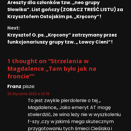
Areszty dla członków tzw. „neo grupy
Słowika”. List gończy (ZOBACZ TREŚĆ LISTU) za
Krzysztofem Ostojskim ps. „Kręcony”!
Next:
Krzysztof O. ps. „Kręcony” zatrzymany przez
funkcjonariuszy grupy tzw. „ Łowcy Cieni”!
1 thought on “
Strzelania w
Magdalence „Tam było jak na
froncie”
”
Franz
pisze:
23 stycznia 2022 o 22:19
To jest zwykle pierdolenie o tej ,,
Magdalence,, Jako emeryt AT mogę
stwierdzić, że wina leży nie w wyszkoleniu
f-szy ,czy w jakimś mega skutecznym
przygotowaniu tych śmieci Cieślaka i