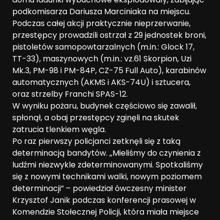
podkomisarza Dariusza Marciniaka na miejscu.
Podczas całej akcji praktycznie nieprzerwanie,
przestępcy prowadzili ostrzał z 29 jednostek broni,
pistoletów samopowtarzalnych (m.in.: Glock 17,
TT-33), maszynowych (m.in.: vz.61 Skorpion, Uzi
Mk.3, PM-98 i PM-84P, CZ-75 Full Auto), karabinów
automatycznych (AKMS i AKS-74U) i sztucera,
oraz strzelby Franchi SPAS-12.
W wyniku pożaru, budynek częściowo się zawalił,
spłonął, a obaj przestępcy zginęli na skutek
zatrucia tlenkiem węgla.
Po raz pierwszy policjanci zetknęli się z taką
determinacją bandytów. „Mieliśmy do czynienia z
ludźmi niezwykle zdeterminowanymi. Spotkaliśmy
się z nowymi technikami walki, nowym poziomem
determinacji” – powiedział ówczesny minister
Krzysztof Janik podczas konferencji prasowej w
Komendzie Stołecznej Policji, która miała miejsce