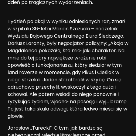
dzień po tragicznych wydarzeniach.
Tydzień po akcji w wyniku odniesionych ran, zmarł
w szpitalu 36-letni Marian Szczucki – naczelnik
Wydziału Bojowego Centralnego Biura Śledczego.
Dariusz Loranty, były negocjator policyjny: „Akcja w
Magdalence pokazała, kto miał jaki charakter. Na
mnie do tej pory największe wrażenie robi
opowieść o funkcjonariuszu, który siedział w tym
land roverze w momencie, gdy Pikus i Cieślak w
niego strzelali. Jeden strzał trafił w szybę. On się
odruchowo przechylił, wyskoczył z tego auta i
schował. Ale potem wsiadł do niego ponownie i
ryzykując życiem, wjechał na posesję i wyj… bramę.
To jest taka skala odwagi, która ledwo mieści się w
głowie.
Jarosław „Turecki”: O tym, jak bardzo są
niebezpieczni, wiedzieliśmy jeszcze przed