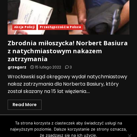
Akcje Policji
Przestępczość w Polsce
Zbrodnia miłoszycka! Norbert Basiura
z natychmiastowym nakazem
zatrzymania
grzegorz
15 lutego 2022
3
Wrocławski sąd okręgowy wydał natychmiastowy
nakaz zatrzymania dla Norberta Basiury, który
został skazany na 15 lat więzienia....
Read More
Polityka prywatności
Ta strona korzysta z ciasteczek aby świadczyć usługi na
najwyższym poziomie. Dalsze korzystanie ze strony oznacza,
Wszystkie prawa zastrzeżone © Pruszków News
|
że zgadzasz się na ich użycie.