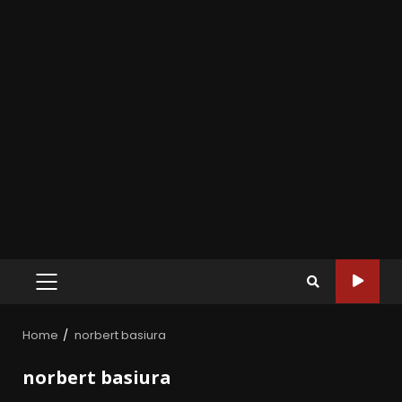
Home
norbert basiura
norbert basiura