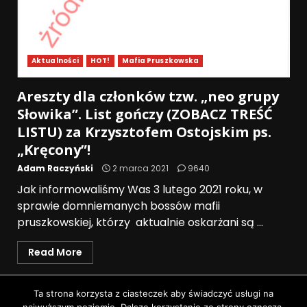
Aktualności
HOT!
Mafia Pruszkowska
Areszty dla członków tzw. „neo grupy
Słowika”. List gończy (ZOBACZ TREŚĆ
LISTU) za Krzysztofem Ostojskim ps.
„Kręcony”!
Adam Raczyński
2 marca 2021
9640
Jak informowaliśmy Was 3 lutego 2021 roku, w
sprawie domniemanych bossów mafii
pruszkowskiej, którzy aktualnie oskarżani są ...
Read More
Polityka prywatności
Ta strona korzysta z ciasteczek aby świadczyć usługi na