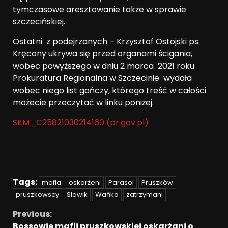
tymczasowe aresztowanie także w sprawie
szczecińskiej.
Ostatni z podejrzanych – Krzysztof Ostojski ps.
Kręcony ukrywa się przed organami ścigania,
wobec powyższego w dniu 2 marca 2021 roku
Prokuratura Regionalna w Szczecinie wydała
wobec niego list gończy, którego treść w całości
możecie przeczytać w linku poniżej.
SKM_C25821030214160 (pr.gov.pl)
Tags:
mafia
oskarżeni
Parasol
Pruszków
pruszkowscy
Słowik
Wańka
zatrzymani
Previous:
Bossowie mafii pruszkowskiej oskarżani o