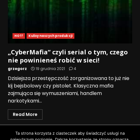
HOT!
Kulisy naszych produkcji
„CyberMafia” czyli serial o tym, czego
nie powinieneś robić w sieci!
grzegorz
19 grudnia 2021
4
Dzisiejsza przestępczość zorganizowana to już nie
kij bejsbolowy czy pistolet. Klasyczna mafia
zajmująca się wymuszeniami, handlem
narkotykami...
Read More
Polityka prywatności
Ta strona korzysta z ciasteczek aby świadczyć usługi na
najwyższym poziomie. Dalsze korzystanie ze strony oznacza,