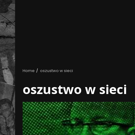
Home
oszustwo w sieci
oszustwo w sieci