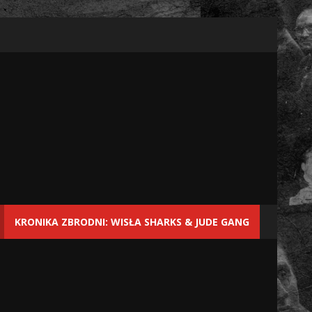
KRONIKA ZBRODNI: WISŁA SHARKS & JUDE GANG