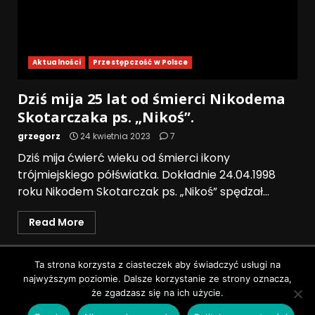
Aktualności
Przestępczość w Polsce
Dziś mija 25 lat od śmierci Nikodema
Skotarczaka ps. „Nikoś”.
grzegorz
24 kwietnia 2023
7
Dziś mija ćwierć wieku od śmierci ikony
trójmiejskiego półświatka. Dokładnie 24.04.1998
roku Nikodem Skotarczak ps. „Nikoś” spędzał...
Read More
Polityka prywatności
Ta strona korzysta z ciasteczek aby świadczyć usługi na
najwyższym poziomie. Dalsze korzystanie ze strony oznacza,
Wszystkie prawa zastrzeżone © Pruszków News
|
że zgadzasz się na ich użycie.
DarkNews
by AF themes.