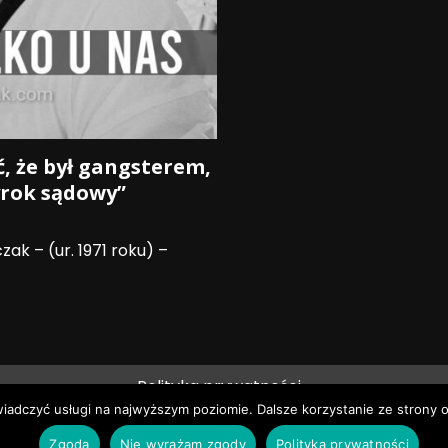
, że był gangsterem,
yrok sądowy”
k – (ur. 1971 roku) –
Polityka prywatności
wiadczyć usługi na najwyższym poziomie. Dalsze korzystanie ze strony o
ie prawa zastrzeżone © Pruszków News
|
DarkNews
by AF
Zgoda
Nie wyrażam zgody
Polityka prywatności