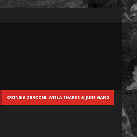
KRONIKA ZBRODNI: WISŁA SHARKS & JUDE GANG