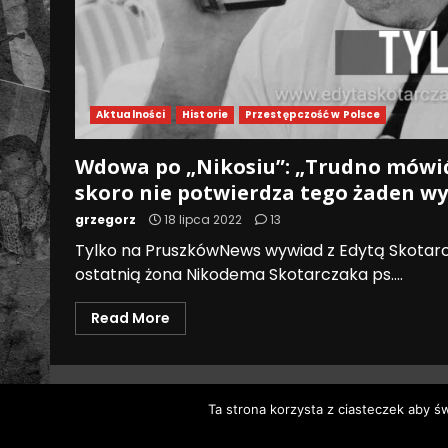
Aktualności
Historie
Przestępczość w Polsce
Wdowa po „Nikosiu”: „Trudno mówić
skoro nie potwierdza tego żaden w
grzegorz
18 lipca 2022
13
Tylko na PruszkówNews wywiad z Edytą Skotarcza
ostatnią żona Nikodema Skotarczaka ps....
Read More
Ta strona korzysta z ciasteczek aby ś
Wszystk