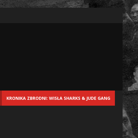
KRONIKA ZBRODNI: WISŁA SHARKS & JUDE GANG