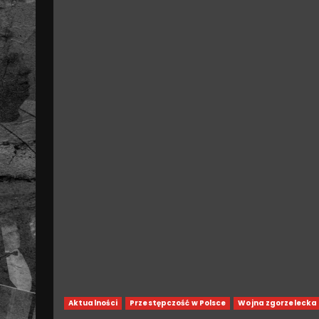
Aktualności
Przestępczość w Polsce
Wojna zgorzelecka