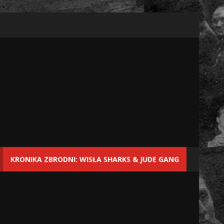
KRONIKA ZBRODNI: WISŁA SHARKS & JUDE GANG