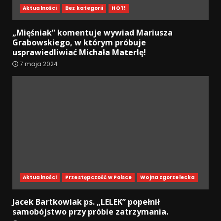
Aktualności
Bez kategorii
HOT!
„Mięśniak” komentuje wywiad Mariusza
Grabowskiego, w którym próbuje
usprawiedliwiać Michała Materlę!
7 maja 2024
Aktualności
Przestępczość w Polsce
Wojna zgorzelecka
Jacek Bartkowiak ps. „LELEK” popełnił
samobójstwo przy próbie zatrzymania.