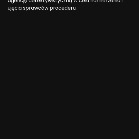
agencję detektywistyczną w celu namierzenia i
ujęcia sprawców procederu.