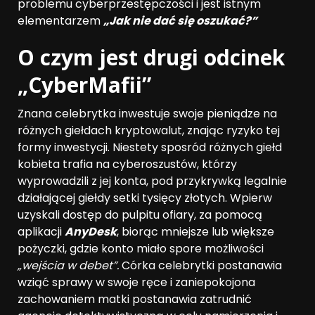
problemu cyberprzestępczości i jest istnym
elementarzem
„Jak nie dać się oszukać?”
O czym jest drugi odcinek
„CyberMafii”
Znana celebrytka inwestuje swoje pieniądze na
różnych giełdach kryptowalut, znając ryzyko tej
formy inwestycji. Niestety sposród różnych giełd
kobieta trafia na cyberoszustów, którzy
wyprowadzili z jej konta, pod przykrywką legalnie
działającej giełdy setki tysięcy złotych. Wpierw
uzyskali dostęp do pulpitu ofiary, za pomocą
aplikacji
AnyDesk
, biorąc mniejsze lub większe
pożyczki, gdzie konto miało spore możliwości
„wejścia w debet”.
Córka celebrytki postanawia
wziąć sprawy w swoje ręce i zaniepokojona
zachowaniem matki postanawia zatrudnić