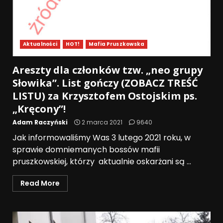
Aktualności
HOT!
Mafia Pruszkowska
Areszty dla członków tzw. „neo grupy
Słowika”. List gończy (ZOBACZ TREŚĆ
LISTU) za Krzysztofem Ostojskim ps.
„Kręcony”!
Adam Raczyński
2 marca 2021
9640
Jak informowaliśmy Was 3 lutego 2021 roku, w
sprawie domniemanych bossów mafii
pruszkowskiej, którzy aktualnie oskarżani są ...
Read More