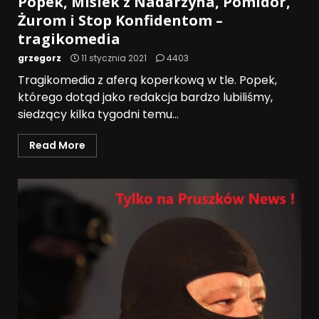
Popek, Misiek z Nadarzyna, Pomidor,
Żurom i Stop Konfidentom –
tragikomedia
grzegorz
11 stycznia 2021
4403
Tragikomedia z aferą koperkową w tle. Popek,
którego dotąd jako redakcja bardzo lubiliśmy,
siedzący kilka tygodni temu...
Read More