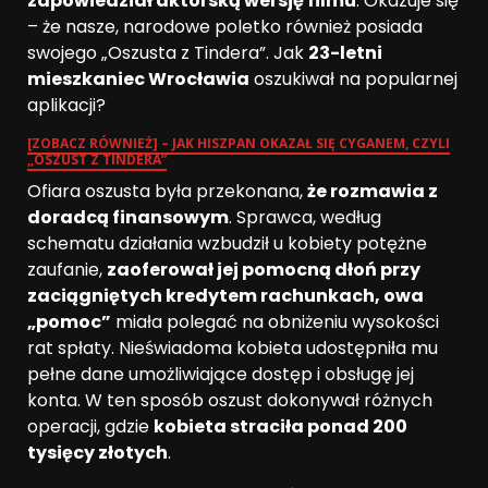
zapowiedział aktorską wersję filmu
. Okazuje się
– że nasze, narodowe poletko również posiada
swojego „Oszusta z Tindera”. Jak
23-letni
mieszkaniec Wrocławia
oszukiwał na popularnej
aplikacji?
[ZOBACZ RÓWNIEŻ] – JAK HISZPAN OKAZAŁ SIĘ CYGANEM, CZYLI
„OSZUST Z TINDERA”
Ofiara oszusta była przekonana,
że rozmawia z
doradcą finansowym
. Sprawca, według
schematu działania wzbudził u kobiety potężne
zaufanie,
zaoferował jej pomocną dłoń przy
zaciągniętych kredytem rachunkach, owa
„pomoc”
miała polegać na obniżeniu wysokości
rat spłaty. Nieświadoma kobieta udostępniła mu
pełne dane umożliwiające dostęp i obsługę jej
konta. W ten sposób oszust dokonywał różnych
operacji, gdzie
kobieta straciła ponad 200
tysięcy złotych
.