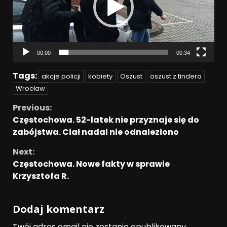
00:00
00:34
Tags:
akcje policji
kobiety
Oszust
oszust z tindera
Wrocław
Previous:
Częstochowa. 52-latek nie przyznaje się do
zabójstwa. Ciał nadal nie odnaleziono
Next:
Częstochowa. Nowe fakty w sprawie
Krzysztofa R.
Dodaj komentarz
Twój adres email nie zostanie opublikowany.