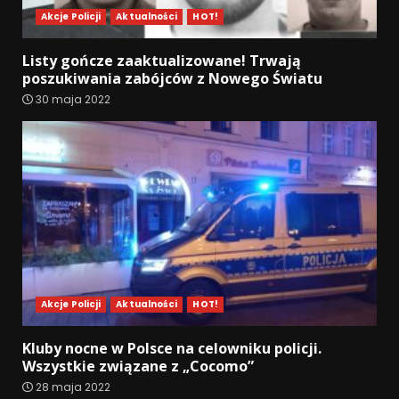
Akcje Policji
Aktualności
HOT!
Listy gończe zaaktualizowane! Trwają
poszukiwania zabójców z Nowego Światu
30 maja 2022
Akcje Policji
Aktualności
HOT!
Kluby nocne w Polsce na celowniku policji.
Wszystkie związane z „Cocomo”
28 maja 2022