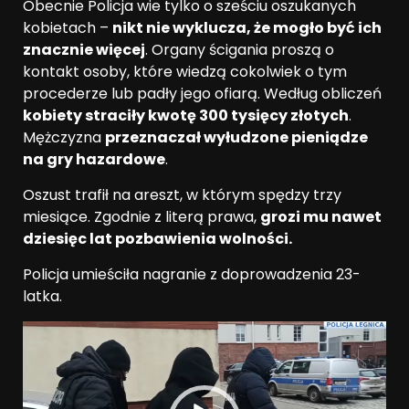
Obecnie Policja wie tylko o sześciu oszukanych
kobietach –
nikt nie wyklucza, że mogło być ich
znacznie więcej
. Organy ścigania proszą o
kontakt osoby, które wiedzą cokolwiek o tym
procederze lub padły jego ofiarą. Według obliczeń
kobiety straciły kwotę 300 tysięcy złotych
.
Mężczyzna
przeznaczał wyłudzone pieniądze
na gry hazardowe
.
Oszust trafił na areszt, w którym spędzy trzy
miesiące. Zgodnie z literą prawa,
grozi mu nawet
dziesięc lat pozbawienia wolności.
Policja umieściła nagranie z doprowadzenia 23-
latka.
Odtwarzacz
video