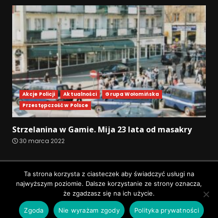
Akcje Policji
Aktualności
Grupa Wołomińska
Przestępczość w Polsce
Strzelanina w Gamie. Mija 23 lata od masakry
30 marca 2022
Polityka prywatności
Ta strona korzysta z ciasteczek aby świadczyć usługi na
najwyższym poziomie. Dalsze korzystanie ze strony oznacza,
Wszystkie prawa zastrzeżone © Pruszków News
|
że zgadzasz się na ich użycie.
DarkNews
by AF themes.
Zgoda
Nie wyrażam zgody
Polityka prywatności