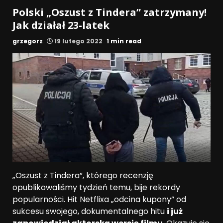
Polski „Oszust z Tindera” zatrzymany!
Jak działał 23-latek
grzegorz
19 lutego 2022
1 min read
„Oszust z Tindera”, którego recenzję
opublikowaliśmy tydzień temu, bije rekordy
popularności. Hit Netflixa „odcina kupony” od
sukcesu swojego, dokumentalnego hitu
i już