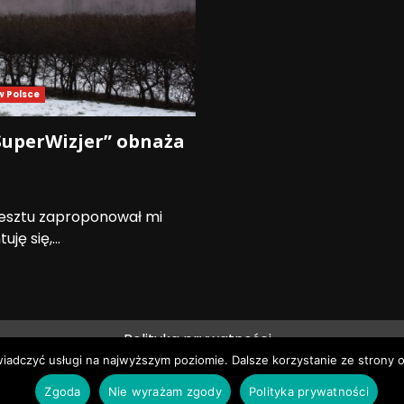
w Polsce
„SuperWizjer” obnaża
resztu zaproponował mi
ę się,...
Polityka prywatności
wiadczyć usługi na najwyższym poziomie. Dalsze korzystanie ze strony o
ie prawa zastrzeżone © Pruszków News
|
DarkNews
by AF
Zgoda
Nie wyrażam zgody
Polityka prywatności