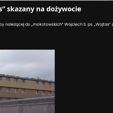
” skazany na dożywocie
y należącej do „mokotowskich” Wojciech S. ps. „Wojtas” zo