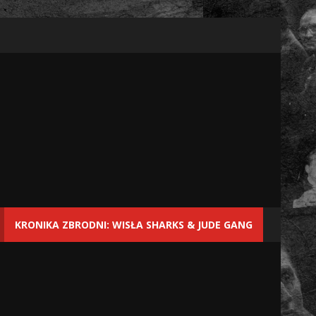
KRONIKA ZBRODNI: WISŁA SHARKS & JUDE GANG