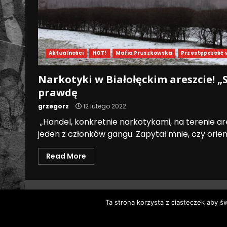
Aktualności
HOT!
Mafia Pruszkowska
Przestępczość 
Narkotyki w Białołęckim areszcie! 
prawdę
grzegorz
12 lutego 2022
„Handel, konkretnie narkotykami, na terenie a
jeden z członków gangu. Zapytał mnie, czy orientuj
Read More
Ta strona korzysta z ciasteczek aby ś
Wszystk