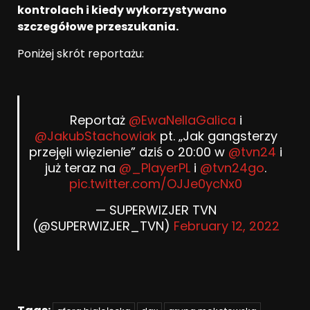
kontrolach i kiedy wykorzystywano
szczegółowe przeszukania.
Poniżej skrót reportażu:
Reportaż
@EwaNellaGalica
i
@JakubStachowiak
pt. „Jak gangsterzy
przejęli więzienie” dziś o 20:00 w
@tvn24
i
już teraz na
@_PlayerPL
i
@tvn24go
.
pic.twitter.com/OJJe0ycNx0
— SUPERWIZJER TVN
(@SUPERWIZJER_TVN)
February 12, 2022