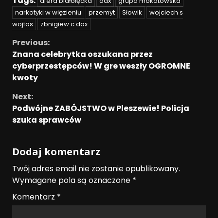
Tags:
afera białołęcka
dax
grupa mokotowska
narkotyki w więzieniu
przemyt
Słowik
wojciech s
wojtas
zbnigiew c dax
Previous:
Znana celebrytka oszukana przez
cyberprzestępców! W gre weszły OGROMNE
kwoty
Next:
Podwójne ZABÓJSTWO w Pleszewie! Policja
szuka sprawców
Dodaj komentarz
Twój adres email nie zostanie opublikowany.
Wymagane pola są oznaczone
*
Komentarz
*