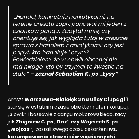
„Handel, konkretnie narkotykami, na
terenie aresztu zaproponował mi jeden z
członków gangu. Zapytał mnie, czy
orientuję się, jak wygląda tutaj w areszcie
sprawa z handlem narkotykami: czy jest
popyt, kto handluje i czym?
Powiedziałem, że w chwili obecnej nie
ma nikogo, kto by trzymał te kwestie na
stałe” –
zeznał Sebastian K. ps „Łysy”
Areszt
Warszawa-Białołęka na ulicy Ciupagi 1
stał się w ostatnim czasie obiektem afer i korupcji.
„Słowik” i bossowie z gangu mokotowskiego, tacy
jak
Zbigniew C. ps „Dax” czy Wojciech S. ps
„Wojtas”
, zostali swego czasu oskarżeni
ws.
korumpowania strażników więziennych i