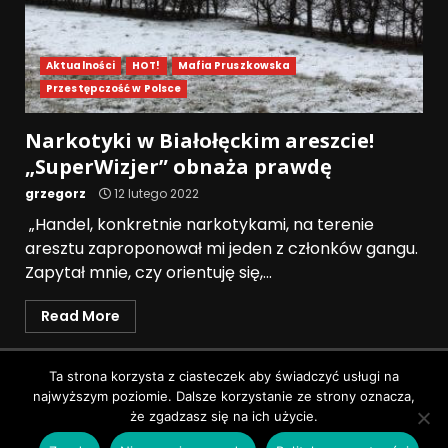
Aktualności
HOT!
Mafia Pruszkowska
Przestępczość w Polsce
Narkotyki w Białołęckim areszcie!
„SuperWizjer” obnaża prawdę
grzegorz
12 lutego 2022
„Handel, konkretnie narkotykami, na terenie
aresztu zaproponował mi jeden z członków gangu.
Zapytał mnie, czy orientuję się,...
Read More
Polityka prywatności
Ta strona korzysta z ciasteczek aby świadczyć usługi na
najwyższym poziomie. Dalsze korzystanie ze strony oznacza,
Wszystkie prawa zastrzeżone © Pruszków News
|
że zgadzasz się na ich użycie.
DarkNews
by AF themes.