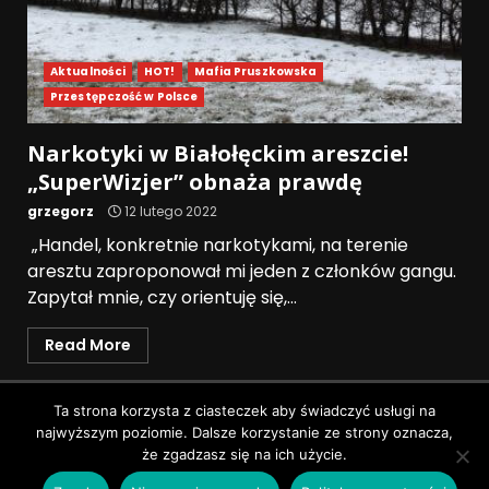
Aktualności
HOT!
Mafia Pruszkowska
Przestępczość w Polsce
Narkotyki w Białołęckim areszcie!
„SuperWizjer” obnaża prawdę
grzegorz
12 lutego 2022
„Handel, konkretnie narkotykami, na terenie
aresztu zaproponował mi jeden z członków gangu.
Zapytał mnie, czy orientuję się,...
Read More
Polityka prywatności
Ta strona korzysta z ciasteczek aby świadczyć usługi na
najwyższym poziomie. Dalsze korzystanie ze strony oznacza,
Wszystkie prawa zastrzeżone © Pruszków News
|
że zgadzasz się na ich użycie.
DarkNews
by AF themes.