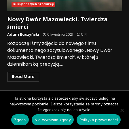
Kulisy naszych produkcji
Nowy Dwór Mazowiecki. Twierdza
śmierci
Adam Raczyński
6 kwietnia 2021
514
Rozpoczęliśmy zdjęcia do nowego filmu
dokumentalnego zatytułowanego „Nowy Dwór
Mazowiecki. Twierdza śmierci”, w której z
dziennikarską precyzją,...
Read More
Polityka prywatności
Ta strona korzysta z ciasteczek aby świadczyć usługi na
najwyższym poziomie. Dalsze korzystanie ze strony oznacza,
Wszystkie prawa zastrzeżone © Pruszków News
|
że zgadzasz się na ich użycie.
DarkNews
by AF themes.
Zgoda
Nie wyrażam zgody
Polityka prywatności