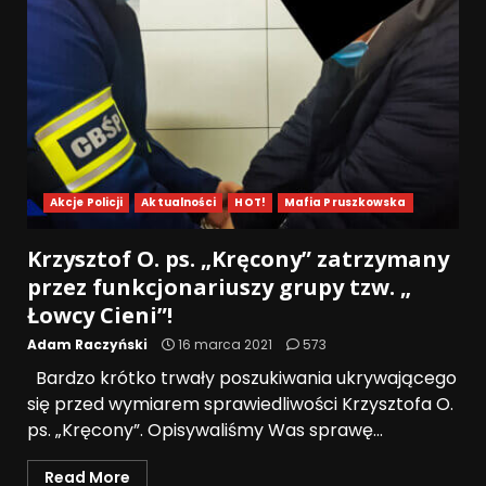
Akcje Policji
Aktualności
HOT!
Mafia Pruszkowska
Krzysztof O. ps. „Kręcony” zatrzymany
przez funkcjonariuszy grupy tzw. „
Łowcy Cieni”!
Adam Raczyński
16 marca 2021
573
Bardzo krótko trwały poszukiwania ukrywającego
się przed wymiarem sprawiedliwości Krzysztofa O.
ps. „Kręcony”. Opisywaliśmy Was sprawę...
Read More