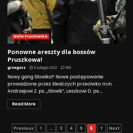
Mafia Pruszkowska
Ponowne areszty dla bossów
Pruszkowa!
grzegorz
2 lutego 2021
193
Nowy gang Słowika? Nowe postępowanie
prowadzone przez śledczych przeciwko m.in.
Andrzejowi Z. ps. „Słowik”, Leszkowi D. ps....
Read More
Previous
1
…
3
4
5
6
7
Next