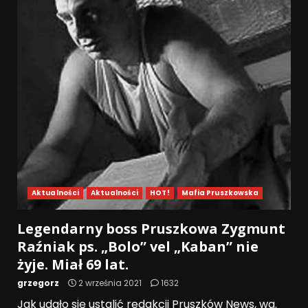
Aktualności
Aktualności
HOT!
Mafia Pruszkowska
Legendarny boss Pruszkowa Zygmunt
Raźniak ps. „Bolo” vel „Kaban” nie
żyje. Miał 69 lat.
grzegorz
2 września 2021
1632
Jak udało się ustalić redakcji Pruszków News, wg.