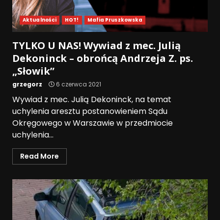
Aktualności
HOT!
Mafia Pruszkowska
TYLKO U NAS! Wywiad z mec. Julią
Dekoninck – obrońcą Andrzeja Z. ps.
„Słowik”
grzegorz
6 czerwca 2021
Wywiad z mec. Julią Dekoninck, na temat
uchylenia aresztu postanowieniem Sądu
Okręgowego w Warszawie w przedmiocie
uchylenia...
Read More