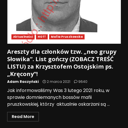
Aktualności
HOT!
Mafia Pruszkowska
Areszty dla członków tzw. „neo grupy
Słowika”. List gończy (ZOBACZ TREŚĆ
LISTU) za Krzysztofem Ostojskim ps.
„Kręcony”!
Adam Raczyński
2 marca 2021
9640
Jak informowaliśmy Was 3 lutego 2021 roku, w
sprawie domniemanych bossów mafii
pruszkowskiej, którzy aktualnie oskarżani są ...
Read More